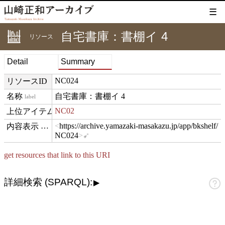
☰
自宅書庫：書棚イ 4
リソース
Detail
Summary
NC024
リソースID
自宅書庫：書棚イ 4
label
NC02
isPartOf
https://archive.yamazaki-masakazu.jp/app/bkshelf/
hasView
NC024
get resources that link to this URI
詳細検索 (SPARQL):
▶