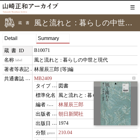
☰
風と流れと : 暮らしの中世と現代
蔵書
Detail
Summary
B10071
蔵書ID
風と流れと : 暮らしの中世と現代
label
林屋辰三郎 [等]編
creditText
MB2409
⊟
exemplarOf
▲
図書
type
風と流れと : 暮らしの中世と現代
name
林屋辰三郎
editor
朝日新聞社
publisher
1974
datePublished
210.04
genre