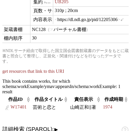
UB205
isVariantOf
310p ; 20cm
materialExtent
https://dl.ndl.go.jp/pid/12205306
hasView
NC128
バーチャル書棚
contentLocation
30
position
※NDLサーチ経由で取得した国立国会図書館蔵書のデータをもとに蔵
書と照合して整理し、正規化・関連付けなどを行なったデータで
す。
get resources that link to this URI
This book contains works, for which
schema:workExample/ymav:appearsIn/schema:workExample:
1
result
△
△
△
△
作品ID
作品タイトル
責任表示
作成時期
▽
▽
▽
▽
W17401
1974
芸術と恋と
山崎正和∥著
詳細検索 (SPARQL):
▶