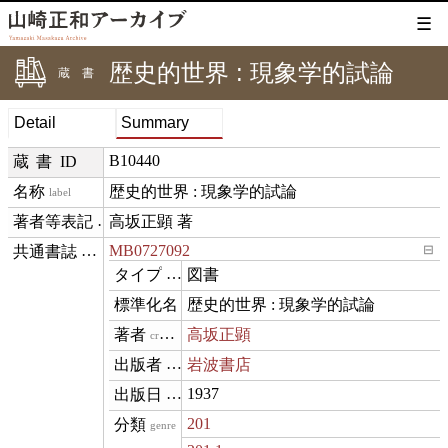
☰
歴史的世界 : 現象学的試論
蔵書
Detail
Summary
B10440
蔵書ID
歴史的世界 : 現象学的試論
label
高坂正顕 著
creditText
MB0727092
⊟
exemplarOf
図書
type
歴史的世界 : 現象学的試論
name
高坂正顕
creator
岩波書店
publisher
1937
datePublished
201
genre