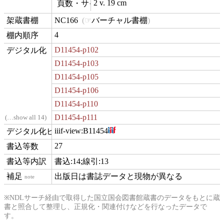
2 v. 19 cm
materialExtent
NC166
バーチャル書棚
contentLocation
4
position
D11454-p102
digitization
D11454-p103
D11454-p105
D11454-p106
D11454-p110
D11454-p111
…show all 14
iiif-view:
B11454
hasView
27
commentCount
書込:14;線引:13
comment
出版日は書誌データと現物が異なる
note
※NDLサーチ経由で取得した国立国会図書館蔵書のデータをもとに蔵
書と照合して整理し、正規化・関連付けなどを行なったデータで
す。