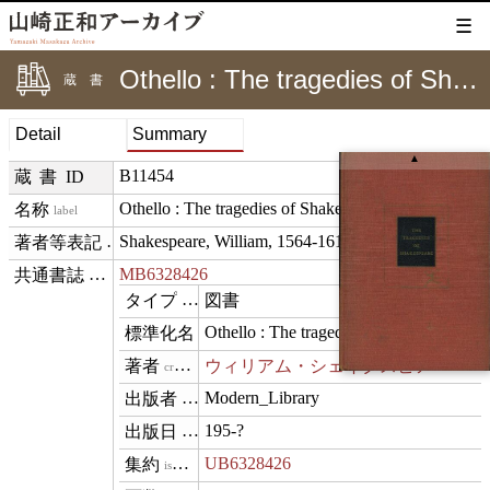
☰
Othello : The tragedies of Shakespeare
蔵書
Detail
Summary
▲
B11454
蔵書ID
Othello : The tragedies of Shakespeare
label
Shakespeare, William, 1564-1616
creditText
MB6328426
⊟
exemplarOf
図書
type
Othello : The tragedies of Shakespeare
name
ウィリアム・シェイクスピア
creator
Modern_Library
publisher
195-?
datePublished
UB6328426
isVariantOf