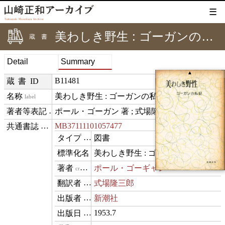
☰
美わしき野生 : ゴーガンの私記
蔵書
Detail
Summary
▲
B11481
蔵書ID
美わしき野生 : ゴーガンの私記
label
ポール・ゴーガン 著 ; 式場隆三郎 訳
creditText
MB37111101057477
⊟
exemplarOf
図書
type
美わしき野生 : ゴーガンの私記
name
ポール・ゴーギャン
creator
式場隆三郎
translator
新潮社
publisher
1953.7
datePublished