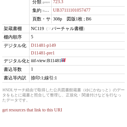
723.3
genre
UB37111101057477
isVariantOf
308p　図版1枚 ; B6
materialExtent
NC119
バーチャル書棚
contentLocation
5
position
D11481-p149
digitization
D11481-pre1
iiif-view:
B11481
hasView
1
commentCount
捺印:1;線引:1
comment
※NDLサーチ経由で取得した公共図書館蔵書（ゆにかねっと）のデー
タをもとに蔵書と照合して整理し、正規化・関連付けなどを行なっ
たデータです。
get resources that link to this URI