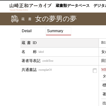
蔵書類データベース
デジタ
女の夢男の夢
蔵書
Detail
Summary
B1
蔵書ID
女
label
田
creditText
MB
exemplarOf