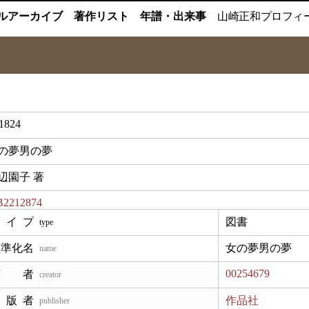
ルアーカイブ
著作リスト
年譜・出来事
山崎正和
プロフィ
1824
の夢男の夢
辺園子 著
2212874
図書
type
女の夢男の夢
name
00254679
creator
作品社
publisher