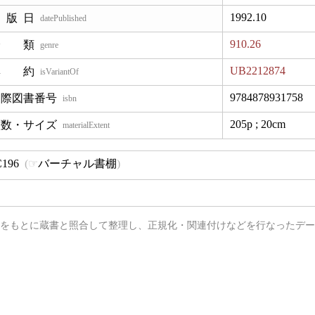
1992.10
datePublished
910.26
genre
UB2212874
isVariantOf
9784878931758
isbn
205p ; 20cm
materialExtent
196
バーチャル書棚
タをもとに蔵書と照合して整理し、正規化・関連付けなどを行なったデ