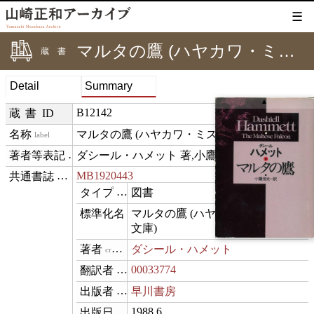
☰
マルタの鷹 (ハヤカワ・ミステリ文庫)
蔵書
Detail
Summary
▲
B12142
蔵書ID
マルタの鷹 (ハヤカワ・ミステリ文庫)
label
ダシール・ハメット 著,小鷹信光 訳
creditText
MB1920443
⊟
exemplarOf
図書
type
マルタの鷹 (ハヤカワ・ミステリ
name
文庫)
ダシール・ハメット
creator
00033774
translator
早川書房
publisher
1988.6
datePublished