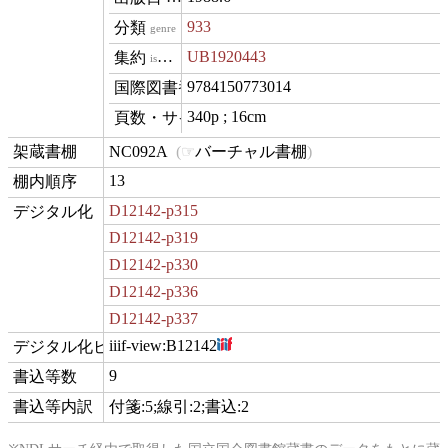
933
genre
UB1920443
isVariantOf
9784150773014
isbn
340p ; 16cm
materialExtent
NC092A
バーチャル書棚
contentLocation
13
position
D12142-p315
digitization
D12142-p319
D12142-p330
D12142-p336
D12142-p337
iiif-view:
B12142
hasView
9
commentCount
付箋:5;線引:2;書込:2
comment