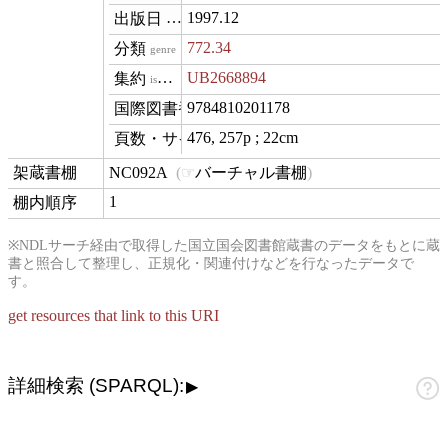
1997.12
datePublished
772.34
genre
UB2668894
isVariantOf
9784810201178
isbn
476, 257p ; 22cm
materialExtent
NC092A
バーチャル書棚
contentLocation
1
position
※NDLサーチ経由で取得した国立国会図書館蔵書のデータをもとに蔵
書と照合して整理し、正規化・関連付けなどを行なったデータで
す。
get resources that link to this URI
詳細検索 (SPARQL):
▶