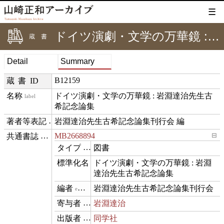
☰
ドイツ演劇・文学の万華鏡 : 岩淵達治先生古希記念論集
蔵書
Detail
Summary
B12159
蔵書ID
ドイツ演劇・文学の万華鏡 : 岩淵達治先生古
label
希記念論集
岩淵達治先生古希記念論集刊行会 編
creditText
MB2668894
⊟
exemplarOf
図書
type
ドイツ演劇・文学の万華鏡 : 岩淵
name
達治先生古希記念論集
岩淵達治先生古希記念論集刊行会
editor
岩淵達治
contributor
同学社
publisher