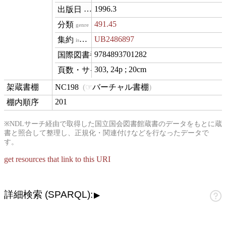
1996.3
datePublished
491.45
genre
UB2486897
isVariantOf
9784893701282
isbn
303, 24p ; 20cm
materialExtent
NC198
バーチャル書棚
contentLocation
201
position
※NDLサーチ経由で取得した国立国会図書館蔵書のデータをもとに蔵
書と照合して整理し、正規化・関連付けなどを行なったデータで
す。
get resources that link to this URI
詳細検索 (SPARQL):
▶