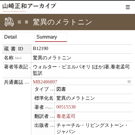
☰
驚異のメラトニン
蔵書
Detail
Summary
B12190
蔵書ID
驚異のメラトニン
label
ウォルター・ピエルパオリ [ほか]著,養老孟司 
creditText
監訳
MB2486897
⊟
exemplarOf
図書
type
驚異のメラトニン
name
00515538
creator
養老孟司
translator
チャーチル・リビングストーン・
publisher
ジャパン