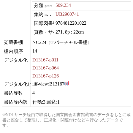
509.234
genre
UB2960741
isVariantOf
9784812201022
isbn
271, 8p ; 22cm
materialExtent
NC224
バーチャル書棚
contentLocation
14
position
D13167-p011
digitization
D13167-p064
D13167-p126
iiif-view:
B13167
hasView
4
commentCount
付箋:3;書込:1
comment
※NDLサーチ経由で取得した国立国会図書館蔵書のデータをもとに蔵
書と照合して整理し、正規化・関連付けなどを行なったデータで
す。