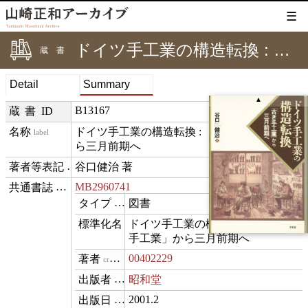
☰
ドイツ手工業の構造転換 : 「古き手工業」から三月前期へ
蔵書
Detail
Summary
▲
B13167
蔵書ID
ドイツ手工業の構造転換 : 「古き手工業」か
label
ら三月前期へ
谷口健治 著
creditText
MB2960741
⊟
exemplarOf
図書
type
ドイツ手工業の構造転換 : 「古き
name
手工業」から三月前期へ
00402229
creator
昭和堂
publisher
2001.2
datePublished