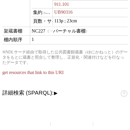
911.101
UB90316
isVariantOf
113p ; 23cm
materialExtent
NC227
バーチャル書棚
contentLocation
1
position
※NDLサーチ経由で取得した公共図書館蔵書（ゆにかねっと）のデー
タをもとに蔵書と照合して整理し、正規化・関連付けなどを行なっ
たデータです。
get resources that link to this URI
詳細検索 (SPARQL):
▶
山崎正和アーカイブ
アーカイブについて
お問い合わせ