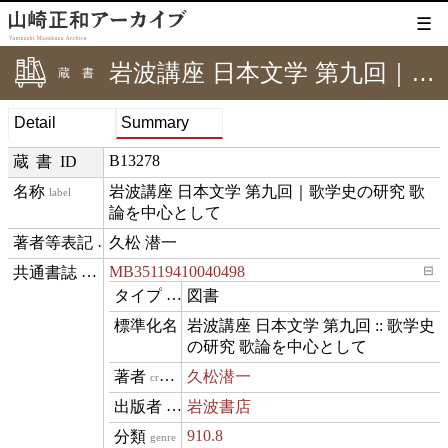
☰
岩波講座 日本文学 第九回｜歌学史の研究 歌論を中心として
蔵書
Detail
Summary
B13278
蔵書ID
岩波講座 日本文学 第九回｜歌学史の研究 歌
label
論を中心として 
久松 潜一
creditText
MB35119410040498
⊟
exemplarOf
図書
type
岩波講座 日本文学 第九回 :: 歌学史
name
の研究 歌論を中心として 
久松潜一
creator
岩波書店
publisher
910.8
genre