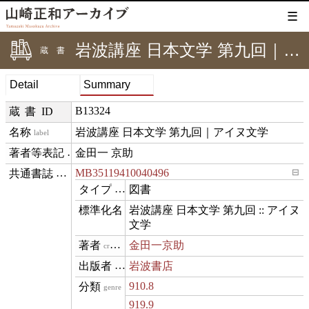
☰
岩波講座 日本文学 第九回｜アイヌ文学
蔵書
Detail
Summary
B13324
蔵書ID
岩波講座 日本文学 第九回｜アイヌ文学 
label
金田一 京助
creditText
MB35119410040496
⊟
exemplarOf
図書
type
岩波講座 日本文学 第九回 :: アイヌ
name
文学 
金田一京助
creator
岩波書店
publisher
910.8
genre
919.9