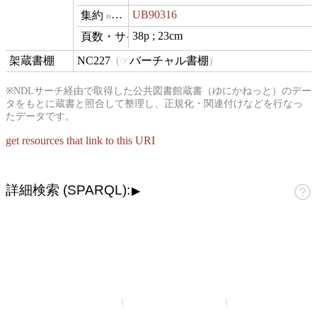
UB90316
isVariantOf
38p ; 23cm
materialExtent
NC227
バーチャル書棚
contentLocation
※NDLサーチ経由で取得した公共図書館蔵書（ゆにかねっと）のデー
タをもとに蔵書と照合して整理し、正規化・関連付けなどを行なっ
たデータです。
get resources that link to this URI
詳細検索 (SPARQL):
▶
山崎正和アーカイブ
アーカイブについて
お問い合わせ