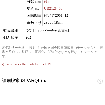
917
genre
UB2128468
isVariantOf
9784572001412
isbn
280p ; 18cm
materialExtent
NC114
バーチャル書棚
contentLocation
202
position
※NDLサーチ経由で取得した国立国会図書館蔵書のデータをもとに蔵
書と照合して整理し、正規化・関連付けなどを行なったデータで
す。
get resources that link to this URI
詳細検索 (SPARQL):
▶
山崎正和アーカイブ
アーカイブについて
お問い合わせ