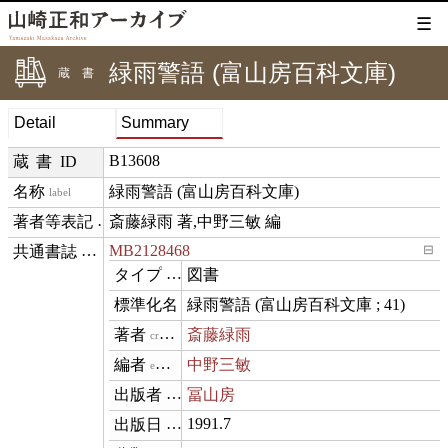
☰
緑雨警語 (富山房百科文庫)
蔵書
Detail
Summary
B13608
蔵書ID
緑雨警語 (富山房百科文庫)
label
斎藤緑雨 著,中野三敏 編
creditText
MB2128468
⊟
exemplarOf
図書
type
緑雨警語 (富山房百科文庫 ; 41)
name
斎藤緑雨
creator
中野三敏
editor
冨山房
publisher
1991.7
datePublished