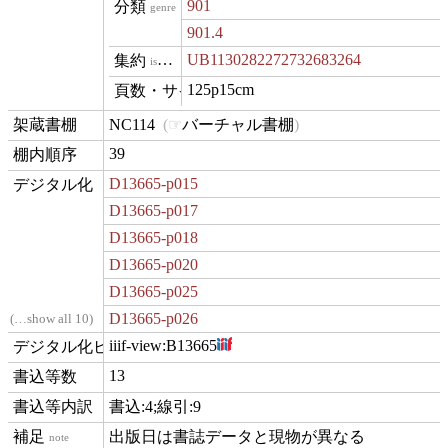
901
genre
901.4
UB1130282272732683264
isVariantOf
125p15cm
materialExtent
NC114
バーチャル書棚
contentLocation
39
position
D13665-p015
digitization
D13665-p017
D13665-p018
D13665-p020
D13665-p025
D13665-p026
…show all 10
iiif-view:
B13665
hasView
13
commentCount
書込:4;線引:9
comment
出版日は書誌データと現物が異なる
note