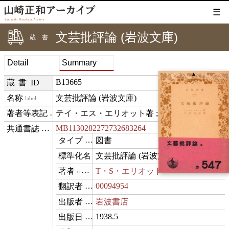
☰
文芸批評論 (岩波文庫)
蔵書
Detail
Summary
▲
B13665
蔵書ID
文芸批評論 (岩波文庫)
label
テイ・エス・エリオット著 ; 矢本貞幹譯
creditText
MB1130282272732683264
⊟
exemplarOf
図書
type
文芸批評論 (岩波文庫 ; 1627, 1394)
name
T・S・エリオット
creator
00094954
translator
岩波書店
publisher
1938.5
datePublished