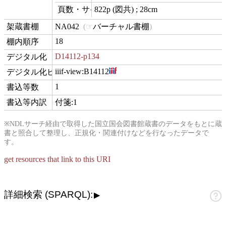
822p (図共) ; 28cm
materialExtent
NA042
バーチャル書棚
contentLocation
18
position
D14112-p134
digitization
iiif-view:
B14112
hasView
1
commentCount
付箋:1
comment
※NDLサーチ経由で取得した国立国会図書館蔵書のデータをもとに蔵
書と照合して整理し、正規化・関連付けなどを行なったデータで
す。
get resources that link to this URI
詳細検索 (SPARQL):
▶