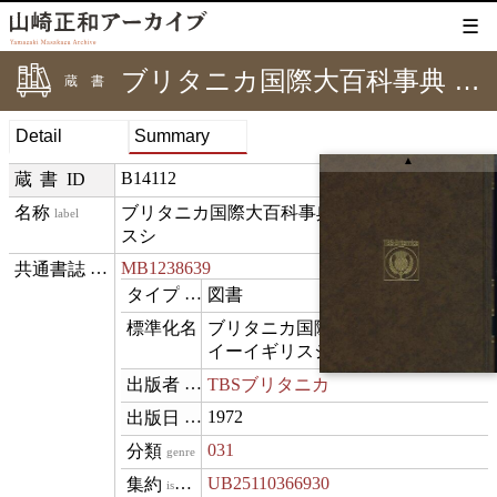
☰
ブリタニカ国際大百科事典 1｜アイーイギリスシ
蔵書
Detail
Summary
▲
B14112
蔵書ID
ブリタニカ国際大百科事典 1｜アイーイギリ
label
スシ
MB1238639
⊟
exemplarOf
図書
type
ブリタニカ国際大百科事典 1 :: ア
name
イーイギリスシ
TBSブリタニカ
publisher
1972
datePublished
031
genre
UB25110366930
isVariantOf