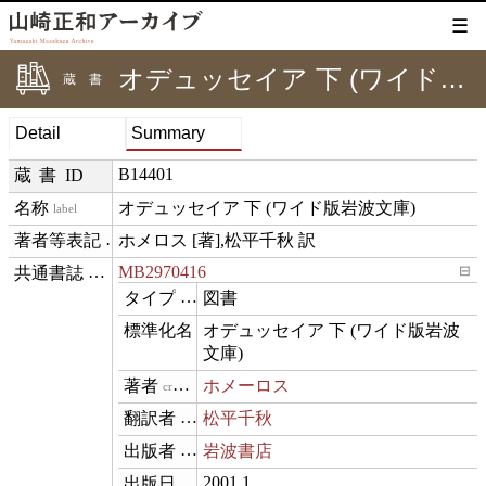
☰
オデュッセイア 下 (ワイド版岩波文庫)
蔵書
Detail
Summary
B14401
蔵書ID
オデュッセイア 下 (ワイド版岩波文庫)
label
ホメロス [著],松平千秋 訳
creditText
MB2970416
⊟
exemplarOf
図書
type
オデュッセイア 下 (ワイド版岩波
name
文庫)
ホメーロス
creator
松平千秋
translator
岩波書店
publisher
2001.1
datePublished