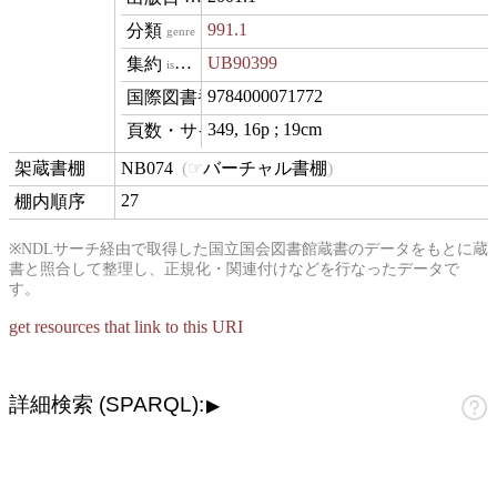
991.1
genre
UB90399
isVariantOf
9784000071772
isbn
349, 16p ; 19cm
materialExtent
NB074
バーチャル書棚
contentLocation
27
position
※NDLサーチ経由で取得した国立国会図書館蔵書のデータをもとに蔵
書と照合して整理し、正規化・関連付けなどを行なったデータで
す。
get resources that link to this URI
詳細検索 (SPARQL):
▶