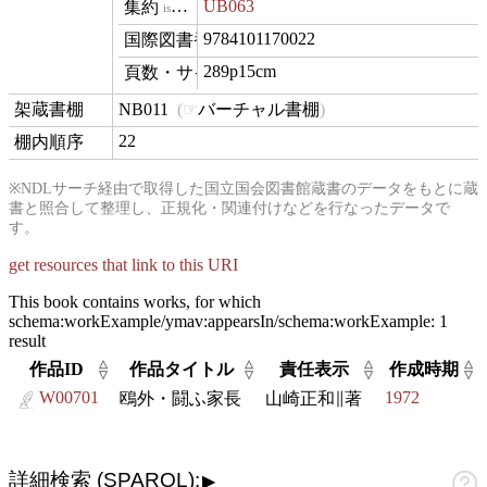
UB063
isVariantOf
9784101170022
isbn
289p15cm
materialExtent
NB011
バーチャル書棚
contentLocation
22
position
※NDLサーチ経由で取得した国立国会図書館蔵書のデータをもとに蔵
書と照合して整理し、正規化・関連付けなどを行なったデータで
す。
get resources that link to this URI
This book contains works, for which
schema:workExample/ymav:appearsIn/schema:workExample:
1
result
△
△
△
△
作品ID
作品タイトル
責任表示
作成時期
▽
▽
▽
▽
W00701
1972
鴎外・闘ふ家長
山崎正和∥著
詳細検索 (SPARQL):
▶