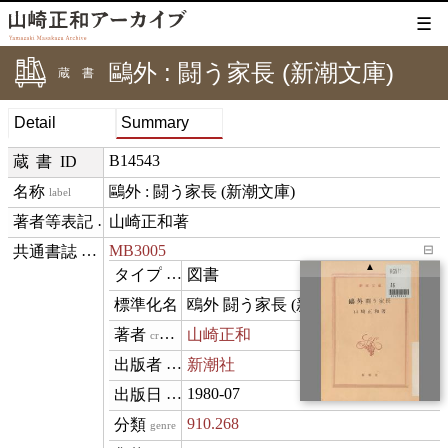
☰
鷗外 : 闘う家長 (新潮文庫)
蔵書
Detail
Summary
B14543
蔵書ID
鷗外 : 闘う家長 (新潮文庫)
label
山崎正和著
creditText
MB3005
⊟
exemplarOf
▲
図書
type
鴎外 闘う家長 (新潮文庫)
name
山崎正和
creator
新潮社
publisher
1980-07
datePublished
910.268
genre