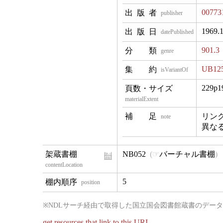
00773
publisher
1969.
datePublished
901.3
genre
UB12
isVariantOf
229p1
materialExtent
リン
note
異な
NB052
バーチャル書棚
contentLocation
5
position
※NDLサーチ経由で取得した国立国会図書館蔵書のデー
get resources that link to this URI