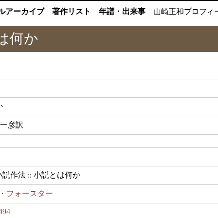
ルアーカイブ
著作リスト
年譜・出来事
山崎正和
プロフィ
は何か
か
米田一彦訳
説作法 :: 小説とは何か
M・フォースター
494