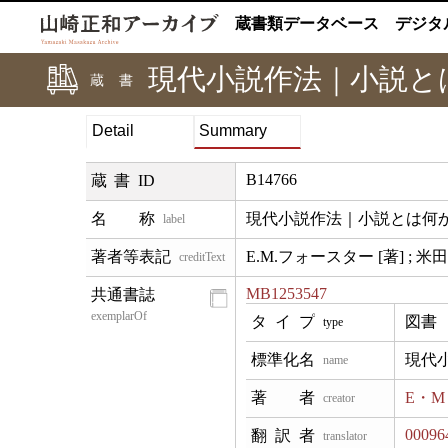
蔵書類データベース
デジタ
現代小説作法｜小説と
蔵書
Detail
Summary
B14766
蔵書ID
現代小説作法｜小説とは何
label
E.M.フォースター [著] ; 
creditText
MB1253547
exemplarOf
図書
type
現代小
name
E・
creator
00096
translator