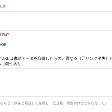
119
1
53547
9cm
クURLは書誌データを取得したものと異なる（元リンク消失）
る可能性あり
タをもとに蔵書と照合して整理し、正規化・関連付けなどを行なったデ