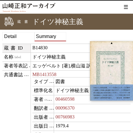
☰
ドイツ神秘主義
蔵書
Detail
Summary
▲
B14830
蔵書ID
ドイツ神秘主義
label
エッゲベルト [著],横山滋 訳
creditText
MB1413558
⊟
exemplarOf
図書
type
ドイツ神秘主義
name
00460598
creator
00096370
translator
00766983
publisher
1979.4
datePublished