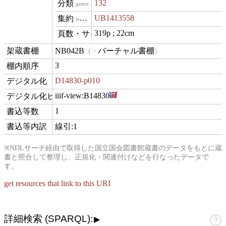
132
genre
UB1413558
isVariantOf
319p ; 22cm
materialExtent
NB042B
バーチャル書棚
contentLocation
3
position
D14830-p010
digitization
iiif-view:
B14830
hasView
1
commentCount
線引:1
comment
※NDLサーチ経由で取得した国立国会図書館蔵書のデータをもとに蔵
書と照合して整理し、正規化・関連付けなどを行なったデータで
す。
get resources that link to this URI
詳細検索 (SPARQL):
▶