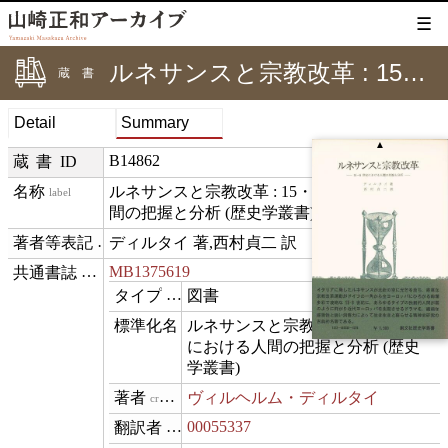
☰
ルネサンスと宗教改革 : 15・6世紀における人間の把握と分析 (歴史学叢書)
蔵書
Detail
Summary
▲
B14862
蔵書ID
ルネサンスと宗教改革 : 15・6世紀における人
label
間の把握と分析 (歴史学叢書)
ディルタイ 著,西村貞二 訳
creditText
MB1375619
⊟
exemplarOf
図書
type
ルネサンスと宗教改革 : 15・6世紀
name
における人間の把握と分析 (歴史
学叢書)
ヴィルヘルム・ディルタイ
creator
00055337
translator