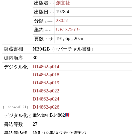
創文社
publisher
1978.4
datePublished
230.51
genre
UB1375619
isVariantOf
191, 6p ; 20cm
materialExtent
NB042B
バーチャル書棚
contentLocation
30
position
D14862-p014
digitization
D14862-p018
D14862-p019
D14862-p022
D14862-p024
D14862-p026
…show all 21
iiif-view:
B14862
hasView
27
commentCount
線引:16;書込:7;栞:2;資料:2
comment