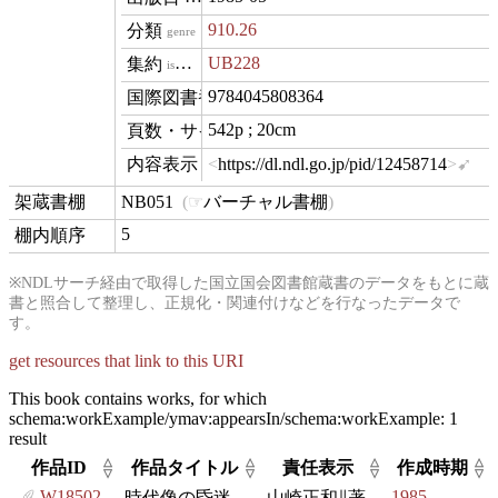
910.26
genre
UB228
isVariantOf
9784045808364
isbn
542p ; 20cm
materialExtent
https://dl.ndl.go.jp/pid/12458714
hasView
NB051
バーチャル書棚
contentLocation
5
position
※NDLサーチ経由で取得した国立国会図書館蔵書のデータをもとに蔵
書と照合して整理し、正規化・関連付けなどを行なったデータで
す。
get resources that link to this URI
This book contains works, for which
schema:workExample/ymav:appearsIn/schema:workExample:
1
result
△
△
△
△
作品ID
作品タイトル
責任表示
作成時期
▽
▽
▽
▽
W18502
1985
時代像の昏迷
山崎正和∥著