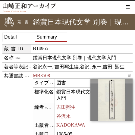
☰
鑑賞日本現代文学 別巻｜現代文学入門
蔵書
Detail
Summary
B14965
蔵書ID
鑑賞日本現代文学 別巻｜現代文学入門
label
谷沢永一, 吉田熈生編,谷沢, 永一,吉田, 熈生
creditText
MB3508
⊟
exemplarOf
▲
図書
type
鑑賞日本現代文学. 別巻 現代文学
name
入門
吉田熈生
editor
谷沢永一
KADOKAWA
publisher
1985-05
datePublished