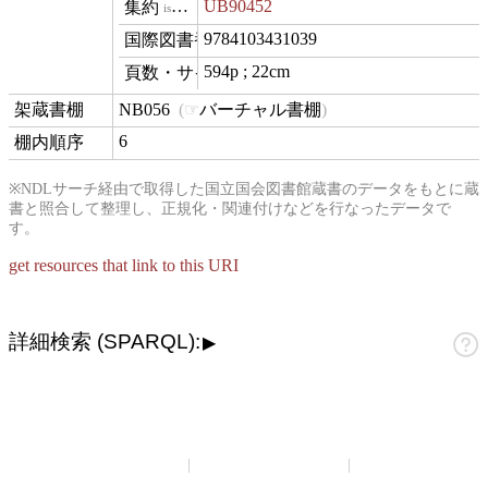
UB90452
isVariantOf
9784103431039
isbn
594p ; 22cm
materialExtent
NB056
バーチャル書棚
contentLocation
6
position
※NDLサーチ経由で取得した国立国会図書館蔵書のデータをもとに蔵
書と照合して整理し、正規化・関連付けなどを行なったデータで
す。
get resources that link to this URI
詳細検索 (SPARQL):
▶
山崎正和アーカイブ
アーカイブについて
お問い合わせ