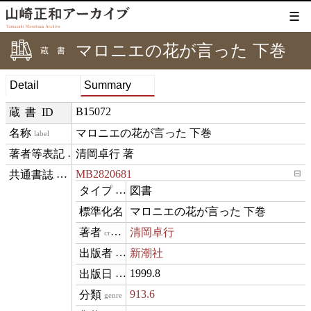
☰
マロニエの花が言った 下巻
蔵書
Detail
Summary
B15072
蔵書ID
マロニエの花が言った 下巻
label
清岡卓行 著
creditText
MB2820681
⊟
exemplarOf
図書
type
マロニエの花が言った 下巻
name
清岡卓行
creator
新潮社
publisher
1999.8
datePublished
913.6
genre