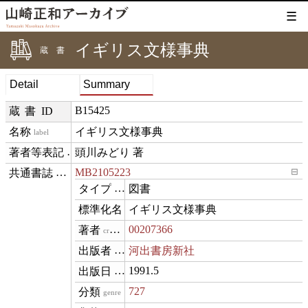
☰
イギリス文様事典
蔵書
Detail
Summary
B15425
蔵書ID
イギリス文様事典
label
頭川みどり 著
creditText
MB2105223
⊟
exemplarOf
図書
type
イギリス文様事典
name
00207366
creator
河出書房新社
publisher
1991.5
datePublished
727
genre