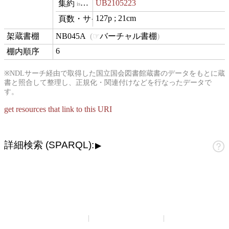
UB2105223
isVariantOf
127p ; 21cm
materialExtent
NB045A
バーチャル書棚
contentLocation
6
position
※NDLサーチ経由で取得した国立国会図書館蔵書のデータをもとに蔵
書と照合して整理し、正規化・関連付けなどを行なったデータで
す。
get resources that link to this URI
詳細検索 (SPARQL):
▶
山崎正和アーカイブ
アーカイブについて
お問い合わせ