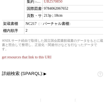
UB2570850
isVariantOf
9784062067652
isbn
213p ; 18cm
materialExtent
NC217
バーチャル書棚
contentLocation
2
position
※NDLサーチ経由で取得した国立国会図書館蔵書のデータをもとに蔵
書と照合して整理し、正規化・関連付けなどを行なったデータで
す。
get resources that link to this URI
詳細検索 (SPARQL):
▶
山崎正和アーカイブ
アーカイブについて
お問い合わせ