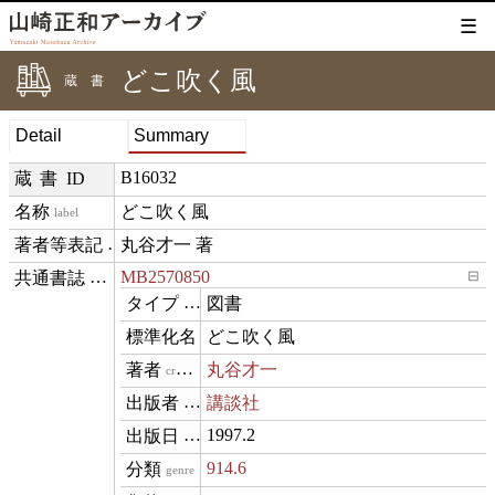
☰
どこ吹く風
蔵書
Detail
Summary
B16032
蔵書ID
どこ吹く風
label
丸谷才一 著
creditText
MB2570850
⊟
exemplarOf
図書
type
どこ吹く風
name
丸谷才一
creator
講談社
publisher
1997.2
datePublished
914.6
genre