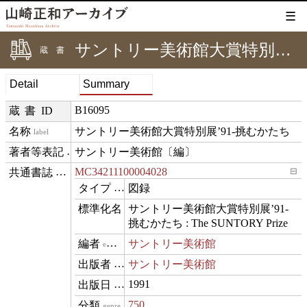
☰
サントリー美術館大賞特別展’91-挑むかたち
蔵書
Detail
Summary
B16095
蔵書ID
サントリー美術館大賞特別展’91-挑むかたち
label
サントリー美術館〔編〕
creditText
MC34211100004028
⊟
exemplarOf
図録
type
サントリー美術館大賞特別展’91-
name
挑むかたち : The SUNTORY Prize
サントリー美術館
editor
サントリー美術館
publisher
1991
datePublished
750
genre