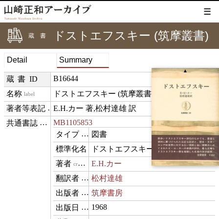
☰
ドストエフスキー (筑摩叢書)
蔵書
Detail
Summary
▲
B16644
蔵書ID
ドストエフスキー (筑摩叢書)
label
E.H.カー 著,松村達雄 訳
creditText
MB1105853
⊟
exemplarOf
図書
type
ドストエフスキー (筑摩叢書 ; 106)
name
E.H.カー
creator
松村達雄
translator
筑摩書房
publisher
1968
datePublished