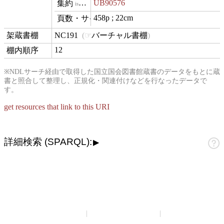
UB90576
isVariantOf
458p ; 22cm
materialExtent
NC191
バーチャル書棚
contentLocation
12
position
※NDLサーチ経由で取得した国立国会図書館蔵書のデータをもとに蔵
書と照合して整理し、正規化・関連付けなどを行なったデータで
す。
get resources that link to this URI
詳細検索 (SPARQL):
▶
山崎正和アーカイブ
アーカイブについて
お問い合わせ