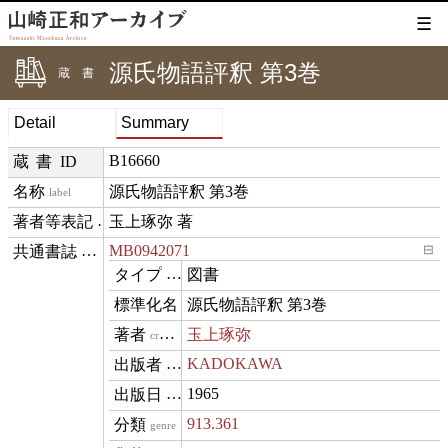
☰
源氏物語評釈 第3巻
蔵書
Detail
Summary
B16660
蔵書ID
源氏物語評釈 第3巻
label
玉上琢弥 著
creditText
MB0942071
⊟
exemplarOf
図書
type
源氏物語評釈 第3巻
name
玉上琢弥
creator
KADOKAWA
publisher
1965
datePublished
913.361
genre