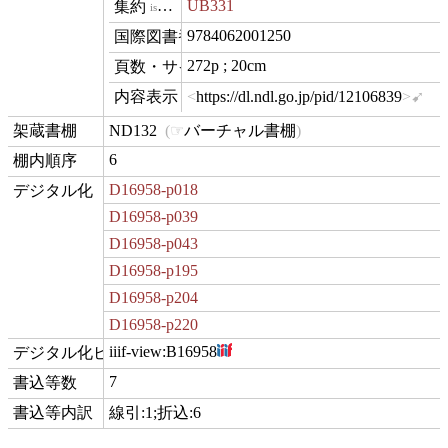
UB331
isVariantOf
9784062001250
isbn
272p ; 20cm
materialExtent
https://dl.ndl.go.jp/pid/12106839
hasView
ND132
バーチャル書棚
contentLocation
6
position
D16958-p018
digitization
D16958-p039
D16958-p043
D16958-p195
D16958-p204
D16958-p220
iiif-view:
B16958
hasView
7
commentCount
線引:1;折込:6
comment