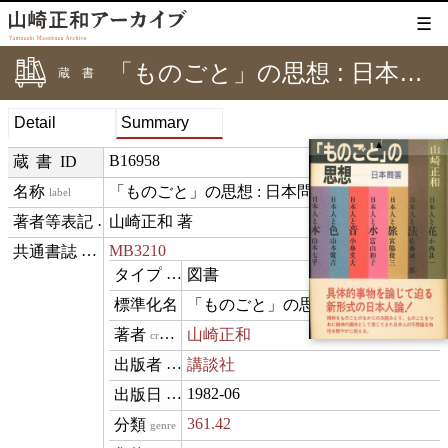
☰
「ものごと」の思想 : 日本問答
蔵書
Detail
Summary
▲
B16958
蔵書ID
「ものごと」の思想 : 日本問答
label
山崎正和 著
creditText
MB3210
⊟
exemplarOf
図書
type
「ものごと」の思想 : 日本問答
name
山崎正和
creator
講談社
publisher
1982-06
datePublished
361.42
genre