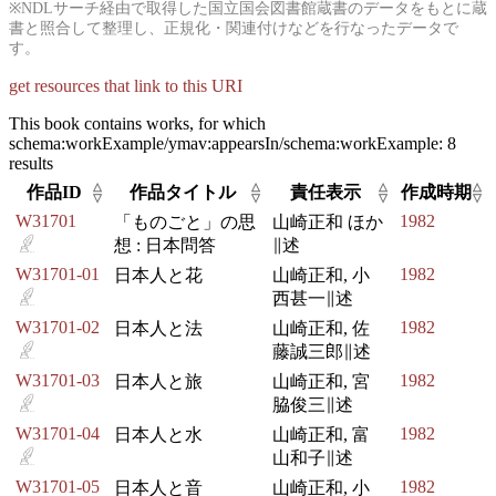
※NDLサーチ経由で取得した国立国会図書館蔵書のデータをもとに蔵
書と照合して整理し、正規化・関連付けなどを行なったデータで
す。
get resources that link to this URI
This book contains works, for which
schema:workExample/ymav:appearsIn/schema:workExample:
8
results
△
△
△
△
作品ID
作品タイトル
責任表示
作成時期
▽
▽
▽
▽
W31701
1982
「ものごと」の思
山崎正和 ほか
想 : 日本問答
∥述
W31701-01
1982
日本人と花
山崎正和, 小
西甚一∥述
W31701-02
1982
日本人と法
山崎正和, 佐
藤誠三郎∥述
W31701-03
1982
日本人と旅
山崎正和, 宮
脇俊三∥述
W31701-04
1982
日本人と水
山崎正和, 富
山和子∥述
W31701-05
1982
日本人と音
山崎正和, 小