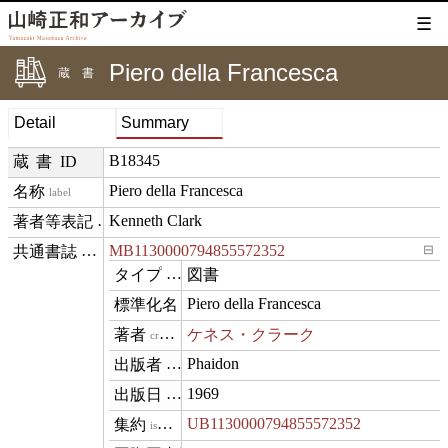
☰
Piero della Francesca
蔵書
Detail
Summary
B18345
蔵書ID
Piero della Francesca
label
Kenneth Clark
creditText
MB1130000794855572352
⊟
exemplarOf
図書
type
Piero della Francesca
name
ケネス・クラーク
creator
Phaidon
publisher
1969
datePublished
UB1130000794855572352
isVariantOf