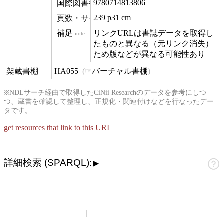
9780714813806
isbn
239 p31 cm
materialExtent
リンクURLは書誌データを取得し
note
たものと異なる（元リンク消失）
ため版などが異なる可能性あり
HA055
バーチャル書棚
contentLocation
※NDLサーチ経由で取得したCiNii Researchのデータを参考にしつ
つ、蔵書を確認して整理し、正規化・関連付けなどを行なったデー
タです。
get resources that link to this URI
詳細検索 (SPARQL):
▶
山崎正和アーカイブ
アーカイブについて
お問い合わせ