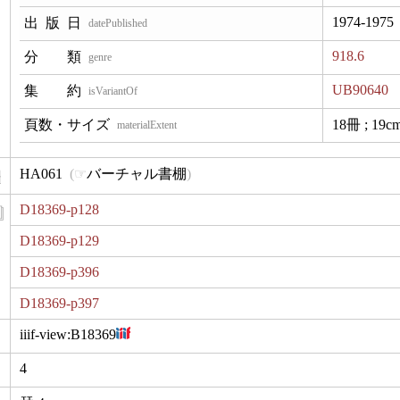
1974-1975
datePublished
918.6
genre
UB90640
isVariantOf
18冊 ; 19c
materialExtent
HA061
バーチャル書棚
D18369-p128
D18369-p129
D18369-p396
D18369-p397
iiif-view:
B18369
4