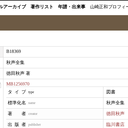
ルアーカイブ
著作リスト
年譜・出来事
山崎正和
プロフィ
B18369
秋声全集
徳田秋声 著
MB1256970
図書
type
秋声全集
name
徳田秋声
creator
臨川書店
publisher