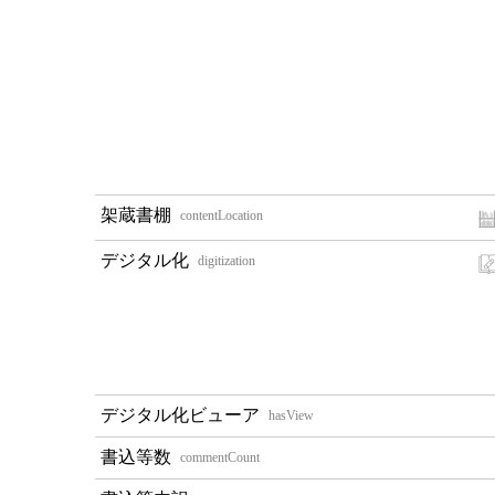
contentLocation
digitization
hasView
commentCount