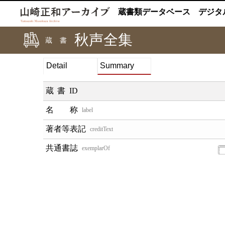
蔵書類データベース
デジタ
秋声全集
蔵書
Detail
Summary
蔵書ID
label
creditText
exemplarOf