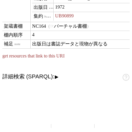
1972
datePublished
UB90899
isVariantOf
NC164
バーチャル書棚
contentLocation
4
position
出版日は書誌データと現物が異なる
note
get resources that link to this URI
詳細検索 (SPARQL):
▶
山崎正和アーカイブ
アーカイブについて
お問い合わせ