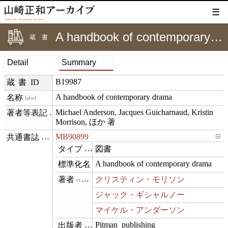
☰
A handbook of contemporary drama
蔵書
Detail
Summary
B19987
蔵書ID
A handbook of contemporary drama
label
Michael Anderson, Jacques Guicharnaud, Kristin 
creditText
Morrison, ほか 著
MB90899
⊟
exemplarOf
図書
type
A handbook of contemporary drama
name
クリスティン・モリソン
creator
ジャック・ギシャルノー
マイケル・アンダーソン
Pitman_publishing
publisher