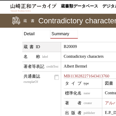
蔵書類データベース
デジタ
Contradictory characte
蔵書
Detail
Summary
B20009
蔵書ID
Contradictory characters
label
Albert Bermel
creditText
MB1130282271643413760
exemplarOf
図書
type
Contra
name
アル
creator
E.P._D
publisher