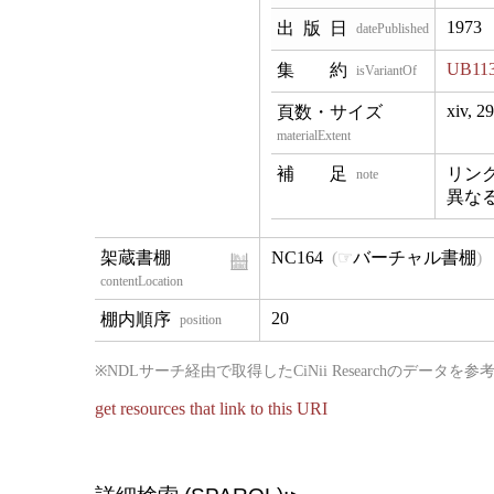
1973
datePublished
UB113
isVariantOf
xiv, 2
materialExtent
リン
note
異な
NC164
バーチャル書棚
contentLocation
20
position
※NDLサーチ経由で取得したCiNii Researchの
get resources that link to this URI