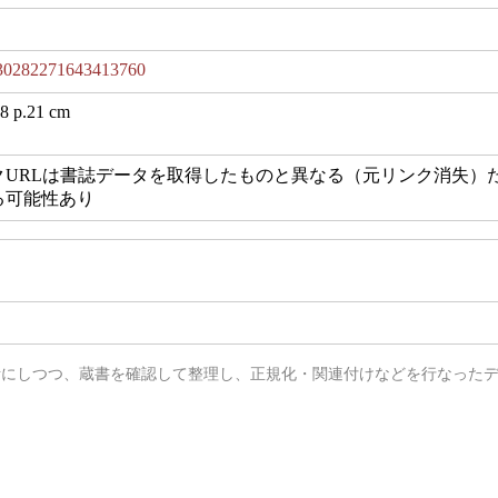
0282271643413760
98 p.21 cm
クURLは書誌データを取得したものと異なる（元リンク消失）
る可能性あり
データを参考にしつつ、蔵書を確認して整理し、正規化・関連付けなどを行なった