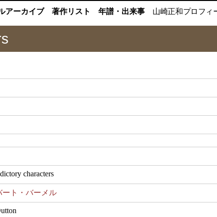
ルアーカイブ
著作リスト
年譜・出来事
山崎正和
プロフィ
rs
dictory characters
バート・バーメル
utton