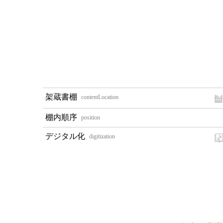
contentLocation
position
digitization