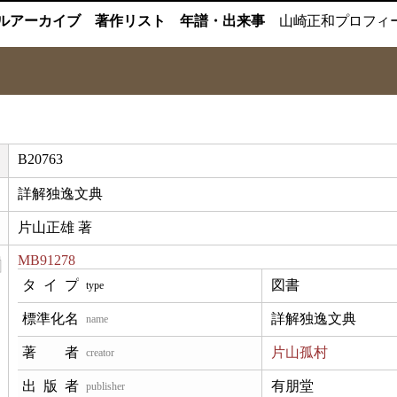
ルアーカイブ
著作リスト
年譜・出来事
山崎正和
プロフィ
B20763
詳解独逸文典
片山正雄 著
MB91278
図書
type
詳解独逸文典
name
片山孤村
creator
有朋堂
publisher