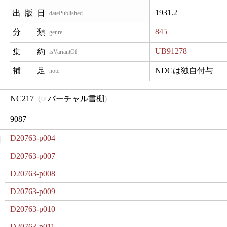
1931.2
datePublished
845
genre
UB91278
isVariantOf
NDCは独自付与
note
NC217
バーチャル書棚
9087
D20763-p004
D20763-p007
D20763-p008
D20763-p009
D20763-p010
D20763-p011