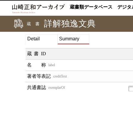
蔵書類データベース
デジタ
詳解独逸文典
蔵書
Detail
Summary
蔵書ID
label
creditText
exemplarOf