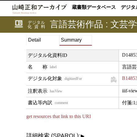
蔵書類データベース
デジタ
言語芸術作品 : 文芸学
デジタル
化資料
Detail
Summary
D14853
デジタル化資料ID
言語芸
label
B1485
digitizedFor
iiif-vie
hasView
付箋:1
comment
get resources that link to this URI
詳細検索 (SPARQL):
▶