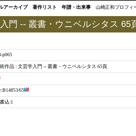
ルアーカイブ
著作リスト
年譜・出来事
山崎正和
プロフィ
入門 -- 叢書・ウニベルシタス 65
-p065
術作品 : 文芸学入門 -- 叢書・ウニベルシタス 65頁
3
w:
B14853/65
;書込:1