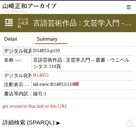
☰
デジタ
言語芸術作品 : 文芸学入門 -- 叢書・ウニベルシタス 110頁
ル化資
料
Detail
Summary
D14853-p110
デジタル化資料ID
言語芸術作品 : 文芸学入門 -- 叢書・ウニベル
label
シタス 110頁
B14853
digitizedFor
iiif-view:
B14853/110
hasView
線引:1
comment
get resources that link to this URI
詳細検索 (SPARQL):
▶