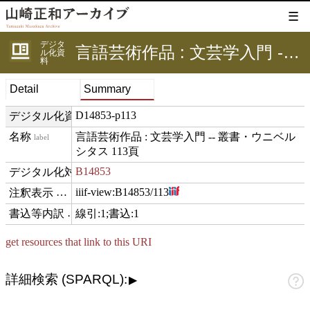
☰
デジタ
言語芸術作品 : 文芸学入門 -- 叢書・ウニベルシタス 113頁
ル化資
料
Detail
Summary
D14853-p113
デジタル化資料ID
言語芸術作品 : 文芸学入門 -- 叢書・ウニベル
label
シタス 113頁
B14853
digitizedFor
iiif-view:
B14853/113
hasView
線引:1;書込:1
comment
get resources that link to this URI
詳細検索 (SPARQL):
▶