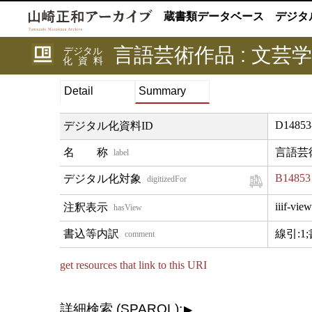
蔵書類データベース
デジタ
言語芸術作品 : 文芸学
デジタル
化資料
Detail
Summary
D14853
デジタル化資料ID
言語芸術
label
B14853
digitizedFor
iiif-view
hasView
線引:1;
comment
get resources that link to this URI
詳細検索 (SPARQL):
▶