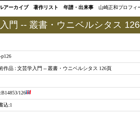
ルアーカイブ
著作リスト
年譜・出来事
山崎正和
プロフィ
入門 -- 叢書・ウニベルシタス 12
-p126
作品 : 文芸学入門 -- 叢書・ウニベルシタス 126頁
:
B14853/126
書込:1