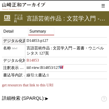
☰
デジタ
言語芸術作品 : 文芸学入門 -- 叢書・ウニベルシタス 127頁
ル化資
料
Detail
Summary
D14853-p127
デジタル化資料ID
言語芸術作品 : 文芸学入門 -- 叢書・ウニベル
label
シタス 127頁
B14853
digitizedFor
iiif-view:
B14853/127
hasView
線引:1;書込:1
comment
get resources that link to this URI
詳細検索 (SPARQL):
▶