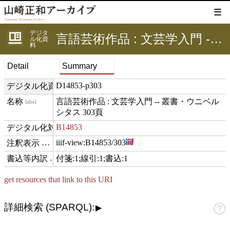
☰
デジタ
言語芸術作品 : 文芸学入門 -- 叢書・ウニベルシタス 303頁
ル化資
料
Detail
Summary
D14853-p303
デジタル化資料ID
言語芸術作品 : 文芸学入門 -- 叢書・ウニベル
label
シタス 303頁
B14853
digitizedFor
iiif-view:
B14853/303
hasView
付箋:1;線引:1;書込:1
comment
get resources that link to this URI
詳細検索 (SPARQL):
▶