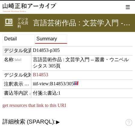
☰
デジタ
言語芸術作品 : 文芸学入門 -- 叢書・ウニベルシタス 305頁
ル化資
料
Detail
Summary
D14853-p305
デジタル化資料ID
言語芸術作品 : 文芸学入門 -- 叢書・ウニベル
label
シタス 305頁
B14853
digitizedFor
iiif-view:
B14853/305
hasView
付箋:1;書込:1
comment
get resources that link to this URI
詳細検索 (SPARQL):
▶