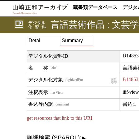
蔵書類データベース
デジタ
言語芸術作品 : 文芸学
デジタル
化資料
Detail
Summary
D14853
デジタル化資料ID
言語芸術
label
B14853
digitizedFor
iiif-view
hasView
書込:1
comment
get resources that link to this URI
詳細検索 (SPARQL):
▶