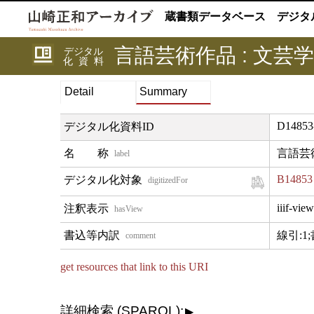
蔵書類データベース
デジタ
言語芸術作品 : 文芸学
デジタル
化資料
Detail
Summary
D14853
デジタル化資料ID
言語芸術
label
B14853
digitizedFor
iiif-view
hasView
線引:1;
comment
get resources that link to this URI
詳細検索 (SPARQL):
▶