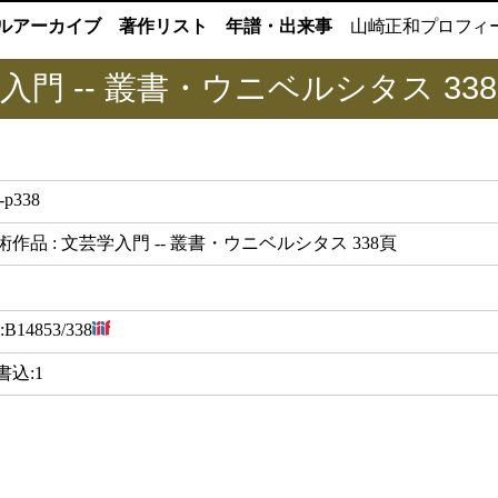
ルアーカイブ
著作リスト
年譜・出来事
山崎正和
プロフィ
入門 -- 叢書・ウニベルシタス 33
-p338
作品 : 文芸学入門 -- 叢書・ウニベルシタス 338頁
:
B14853/338
書込:1