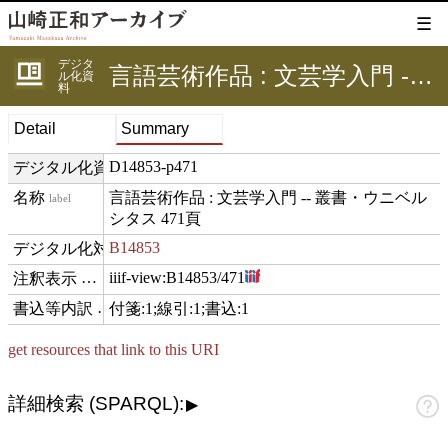
☰
デジタ
言語芸術作品 : 文芸学入門 -- 叢書・ウニベルシタス 471頁
ル化資
料
Detail
Summary
D14853-p471
デジタル化資料ID
言語芸術作品 : 文芸学入門 -- 叢書・ウニベル
label
シタス 471頁
B14853
digitizedFor
iiif-view:
B14853/471
hasView
付箋:1;線引:1;書込:1
comment
get resources that link to this URI
詳細検索 (SPARQL):
▶