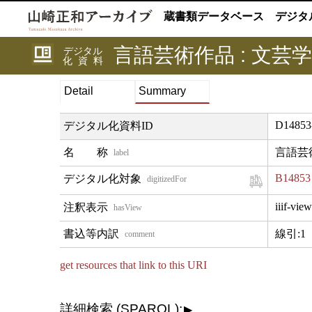
蔵書類データベース
デジタ
言語芸術作品 : 文芸学
デジタル
化資料
Detail
Summary
D14853
デジタル化資料ID
言語芸術
label
B14853
digitizedFor
iiif-view
hasView
線引:1
comment
get resources that link to this URI
詳細検索 (SPARQL):
▶