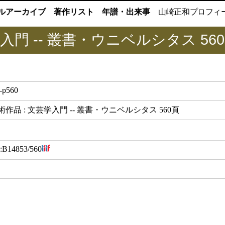
ルアーカイブ
著作リスト
年譜・出来事
山崎正和
プロフィ
入門 -- 叢書・ウニベルシタス 56
-p560
作品 : 文芸学入門 -- 叢書・ウニベルシタス 560頁
:
B14853/560