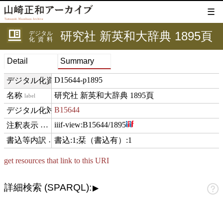
☰
研究社 新英和大辞典 1895頁
デジタル
化資料
Detail
Summary
D15644-p1895
デジタル化資料ID
研究社 新英和大辞典 1895頁
label
B15644
digitizedFor
iiif-view:
B15644/1895
hasView
書込:1;栞（書込有）:1
comment
get resources that link to this URI
詳細検索 (SPARQL):
▶