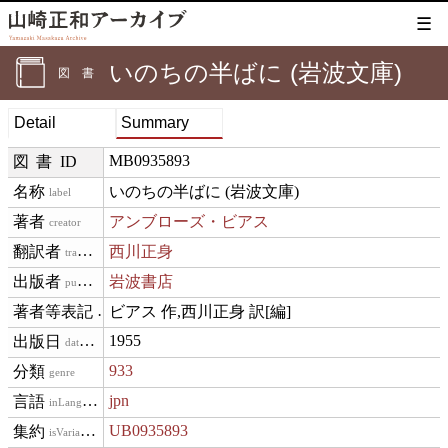
☰
いのちの半ばに (岩波文庫)
図書
Detail
Summary
MB0935893
図書ID
いのちの半ばに (岩波文庫)
label
アンブローズ・ビアス
creator
西川正身
translator
岩波書店
publisher
ビアス 作,西川正身 訳[編]
creditText
1955
datePublished
933
genre
jpn
inLanguage
UB0935893
isVariantOf