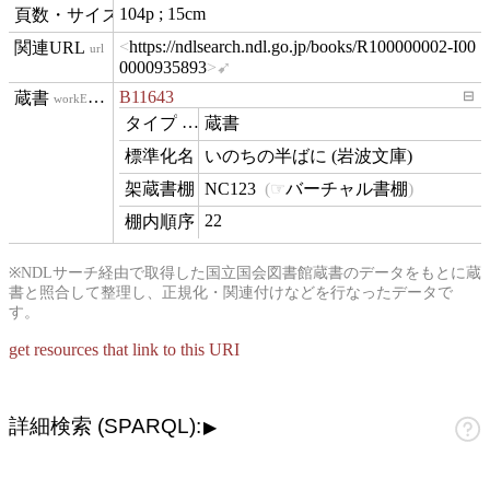
104p ; 15cm
materialExtent
https://ndlsearch.ndl.go.jp/books/R100000002-I00
url
0000935893
B11643
⊟
workExample
蔵書
type
いのちの半ばに (岩波文庫)
name
NC123
バーチャル書棚
contentLocation
22
position
※NDLサーチ経由で取得した国立国会図書館蔵書のデータをもとに蔵
書と照合して整理し、正規化・関連付けなどを行なったデータで
す。
get resources that link to this URI
詳細検索 (SPARQL):
▶