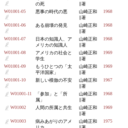
の死
∥著
W01001-05
1968
悪事の時代の悪
山崎正和
∥著
W01001-06
1968
ある崩壊の発見
山崎正和
∥著
W01001-07
1968
日本の知識人、ア
山崎正和
メリカの知識人
∥著
W01001-08
1969
アメリカの社会と
山崎正和
学生
∥著
W01001-09
1969
もうひとつの「太
山崎正和
平洋国家」
∥著
W01001-10
1967
新しい模倣の不安
山崎正和
∥著
W01001-11
1968
「参加」と「所
山崎正和
属」
∥著
W01002
1969
人間の所属と共生
山崎正和
∥著
W01003
1975
病みあがりのアメ
山崎正和
リカ
∥著