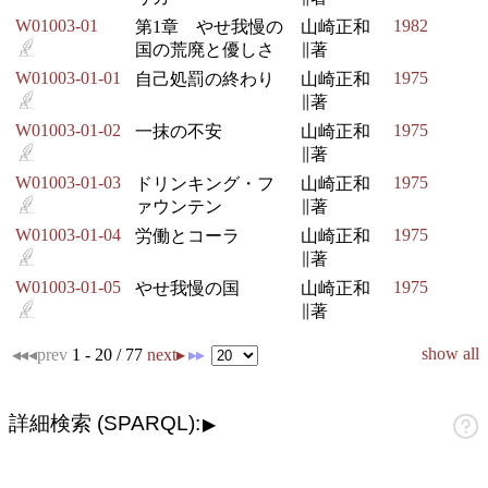
W01003-01
1982
第1章　やせ我慢の
山崎正和
国の荒廃と優しさ
∥著
W01003-01-01
1975
自己処罰の終わり
山崎正和
∥著
W01003-01-02
1975
一抹の不安
山崎正和
∥著
W01003-01-03
1975
ドリンキング・フ
山崎正和
ァウンテン
∥著
W01003-01-04
1975
労働とコーラ
山崎正和
∥著
W01003-01-05
1975
やせ我慢の国
山崎正和
∥著
show all
◂◂
◂prev
1 - 20 / 77
next▸
▸▸
詳細検索 (SPARQL):
▶