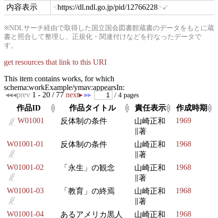
https://dl.ndl.go.jp/pid/12766228
hasView
※NDLサーチ経由で取得した国立国会図書館蔵書のデータをもとに蔵
書と照合して整理し、正規化・関連付けなどを行なったデータで
す。
get resources that link to this URI
This item contains works, for which
schema:workExample/ymav:appearsIn:
◂◂
◂prev
1 - 20 / 77
next▸
▸▸
/ 4 pages
△
△
△
△
作品ID
作品タイトル
責任表示
作成時期
▽
▽
▽
▽
W01001
1969
反体制の条件
山崎正和
∥著
W01001-01
1968
反体制の条件
山崎正和
∥著
W01001-02
1968
「永生」の観念
山崎正和
∥著
W01001-03
1968
「教育」の終焉
山崎正和
∥著
W01001-04
1968
あるアメリカ黒人
山崎正和