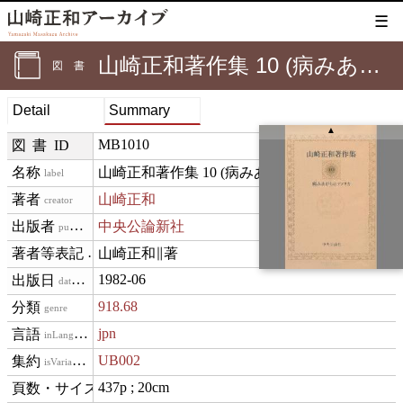
☰
山崎正和著作集 10 (病みあがりのアメリカ)
図書
Detail
Summary
▲
MB1010
図書ID
山崎正和著作集 10 (病みあがりのアメリカ)
label
山崎正和
creator
中央公論新社
publisher
山崎正和∥著
creditText
1982-06
datePublished
918.68
genre
jpn
inLanguage
UB002
isVariantOf
437p ; 20cm
materialExtent