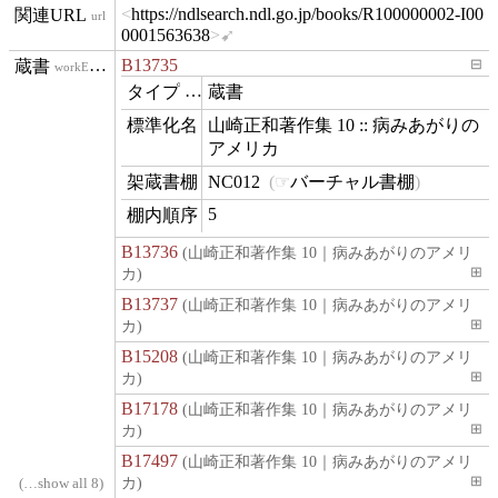
https://ndlsearch.ndl.go.jp/books/R100000002-I00
url
0001563638
B13735
⊟
workExample
蔵書
type
山崎正和著作集 10 :: 病みあがりの
name
アメリカ
NC012
バーチャル書棚
contentLocation
5
position
B13736
(山崎正和著作集 10｜病みあがりのアメリ
カ)
⊞
B13737
(山崎正和著作集 10｜病みあがりのアメリ
カ)
⊞
B15208
(山崎正和著作集 10｜病みあがりのアメリ
カ)
⊞
B17178
(山崎正和著作集 10｜病みあがりのアメリ
カ)
⊞
B17497
(山崎正和著作集 10｜病みあがりのアメリ
カ)
⊞
…show all 8