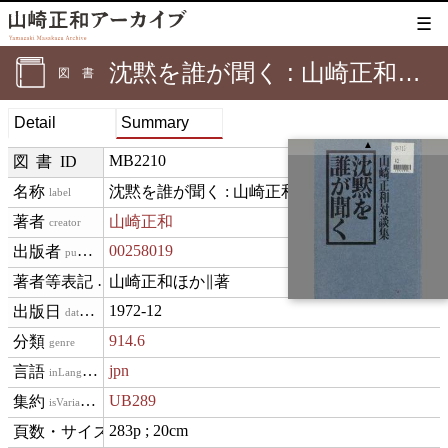
☰
沈黙を誰が聞く : 山崎正和対談集
図書
Detail
Summary
▲
MB2210
図書ID
沈黙を誰が聞く : 山崎正和対談集
label
山崎正和
creator
00258019
publisher
山崎正和ほか∥著
creditText
1972-12
datePublished
914.6
genre
jpn
inLanguage
UB289
isVariantOf
283p ; 20cm
materialExtent