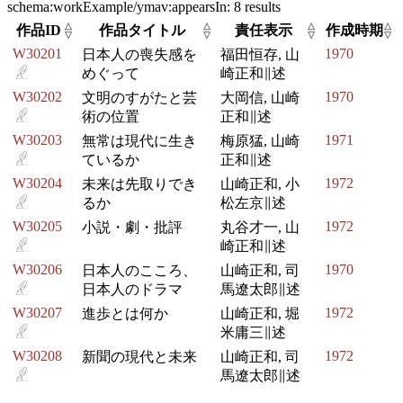
schema:workExample/ymav:appearsIn:
8 results
△
△
△
△
作品ID
作品タイトル
責任表示
作成時期
▽
▽
▽
▽
W30201
1970
日本人の喪失感を
福田恒存, 山
めぐって
崎正和∥述
W30202
1970
文明のすがたと芸
大岡信, 山崎
術の位置
正和∥述
W30203
1971
無常は現代に生き
梅原猛, 山崎
ているか
正和∥述
W30204
1972
未来は先取りでき
山崎正和, 小
るか
松左京∥述
W30205
1972
小説・劇・批評
丸谷才一, 山
崎正和∥述
W30206
1970
日本人のこころ、
山崎正和, 司
日本人のドラマ
馬遼太郎∥述
W30207
1972
進歩とは何か
山崎正和, 堀
米庸三∥述
W30208
1972
新聞の現代と未来
山崎正和, 司
馬遼太郎∥述