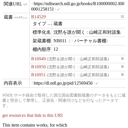
https://ndlsearch.ndl.go.jp/books/R100000002-I00
url
0001258151
B14529
⊟
workExample
蔵書
type
沈黙を誰が聞く : 山崎正和対談集
name
NB011
バーチャル書棚
contentLocation
12
position
B16949
(沈黙を誰が聞く : 山崎正和対談集)
⊞
B16950
(沈黙を誰が聞く : 山崎正和対談集)
⊞
B16951
(沈黙を誰が聞く : 山崎正和対談集)
⊞
https://dl.ndl.go.jp/pid/12569456
hasView
※NDLサーチ経由で取得した国立国会図書館蔵書のデータをもとに蔵
書と照合して整理し、正規化・関連付けなどを行なったデータで
す。
get resources that link to this URI
This item contains works, for which