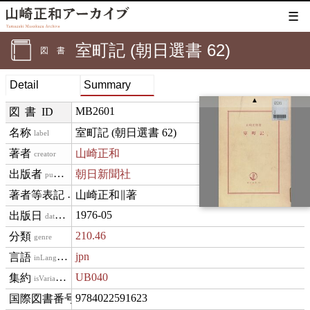
☰
室町記 (朝日選書 62)
図書
Detail
Summary
▲
MB2601
図書ID
室町記 (朝日選書 62)
label
山崎正和
creator
朝日新聞社
publisher
山崎正和∥著
creditText
1976-05
datePublished
210.46
genre
jpn
inLanguage
UB040
isVariantOf
9784022591623
isbn