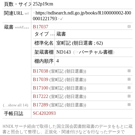
252p19cm
materialExtent
https://ndlsearch.ndl.go.jp/books/R100000002-I00
url
0001221793
B17037
⊟
workExample
蔵書
type
室町記 (朝日選書 ; 62)
name
ND143
バーチャル書棚
contentLocation
4
position
B17038
(室町記 (朝日選書))
⊞
B17039
(室町記 (朝日選書))
⊞
B17100
(室町記 (朝日選書))
⊞
B17222
(室町記 (朝日選書))
⊞
B17289
(室町記 (朝日選書))
⊞
…show all 14
SC4202093
onCalendar
※NDLサーチ経由で取得した国立国会図書館蔵書のデータをもとに蔵
書と照合して整理し、正規化・関連付けなどを行なったデータで