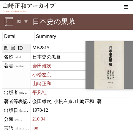
☰
日本史の黒幕
図書
Detail
Summary
MB2815
図書ID
日本史の黒幕
label
会田雄次
creator
小松左京
山崎正和
平凡社
publisher
会田雄次, 小松左京, 山崎正和∥著
creditText
1978-12
datePublished
210.04
genre
jpn
inLanguage