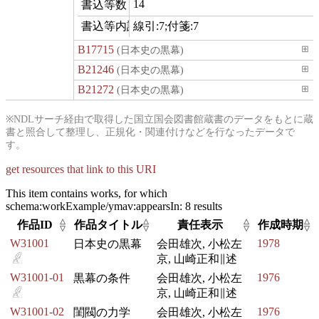
14
commentCount
線引:7;付箋:7
comment
B17715
(日本史の黒幕)
⊞
B21246
(日本史の黒幕)
⊞
B21272
(日本史の黒幕)
⊞
※NDLサーチ経由で取得した国立国会図書館蔵書のデータをもとに蔵
書と照合して整理し、正規化・関連付けなどを行なったデータで
す。
get resources that link to this URI
This item contains works, for which
schema:workExample/ymav:appearsIn:
8 results
△
△
△
△
作品ID
作品タイトル
責任表示
作成時期
▽
▽
▽
▽
W31001
1978
日本史の黒幕
会田雄次, 小松左
京, 山崎正和∥述
W31001-01
1976
黒幕の条件
会田雄次, 小松左
京, 山崎正和∥述
W31001-02
1976
閨閥の力学
会田雄次, 小松左