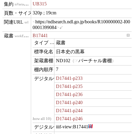
UB315
isVariantOf
320p ; 19cm
materialExtent
https://ndlsearch.ndl.go.jp/books/R100000002-I00
url
0001399084
B17441
⊟
workExample
蔵書
type
日本史の黒幕
name
ND102
バーチャル書棚
contentLocation
7
position
D17441-p233
digitization
D17441-p235
D17441-p236
D17441-p240
D17441-p244
D17441-p246
…show all 10
iiif-view:
B17441
hasView